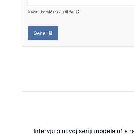
Kakav komičarski stil želiš?
Generiši
PREVIOUS
Generator profila za spojeve:
Intervju o novoj seriji modela o1 s