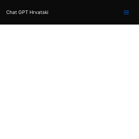
Skip
to
Chat GPT Hrvatski
content