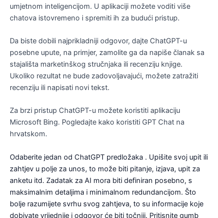
umjetnom inteligencijom. U aplikaciji možete voditi više
chatova istovremeno i spremiti ih za budući pristup.
Da biste dobili najprikladniji odgovor, dajte ChatGPT-u
posebne upute, na primjer, zamolite ga da napiše članak sa
stajališta marketinškog stručnjaka ili recenziju knjige.
Ukoliko rezultat ne bude zadovoljavajući, možete zatražiti
recenziju ili napisati novi tekst.
Za brzi pristup ChatGPT-u možete koristiti aplikaciju
Microsoft Bing. Pogledajte kako koristiti GPT Chat na
hrvatskom.
Odaberite jedan od ChatGPT predložaka . Upišite svoj upit ili
zahtjev u polje za unos, to može biti pitanje, izjava, upit za
anketu itd. Zadatak za AI mora biti definiran posebno, s
maksimalnim detaljima i minimalnom redundancijom. Što
bolje razumijete svrhu svog zahtjeva, to su informacije koje
dobivate vrijednije i odgovor će biti točniji. Pritisnite gumb