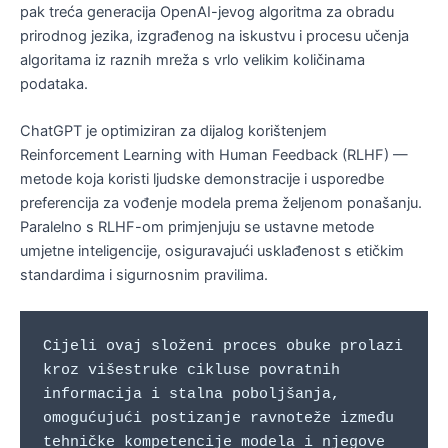
pak treća generacija OpenAI-jevog algoritma za obradu
prirodnog jezika, izgrađenog na iskustvu i procesu učenja
algoritama iz raznih mreža s vrlo velikim količinama
podataka.
ChatGPT je optimiziran za dijalog korištenjem
Reinforcement Learning with Human Feedback (RLHF) —
metode koja koristi ljudske demonstracije i usporedbe
preferencija za vođenje modela prema željenom ponašanju.
Paralelno s RLHF-om primjenjuju se ustavne metode
umjetne inteligencije, osiguravajući usklađenost s etičkim
standardima i sigurnosnim pravilima.
Cijeli ovaj složeni proces obuke prolazi 
kroz višestruke cikluse povratnih 
informacija i stalna poboljšanja, 
omogućujući postizanje ravnoteže između 
tehničke kompetencije modela i njegove 