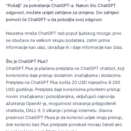
“Pošalji” za pokretanje ChatGPT-a. Nakon što ChatGPT
odgovori, možete unijeti zahtjeve za izmjene. Ovi zahtjevi
pomoći će ChatGPT-u da poboljša svoj odgovor.
Neuralna mreža ChatGPT radi poput ljudskog mozga: prvo
se obučava na velikom skupu podataka, zatim prima
informacije kao ulaz, obrađuje ih i daje informacije kao izlaz.
Što je ChatGPT Plus?
ChatGPT Plus je plaćena pretplata na ChatGPT chatbot, koji
korisnicima daje pristup dodatnim značajkama i dodacima.
Pretplata na ChatGPT Plus košta 20 USD mjesečno ili 200
USD godišnje. Pretplata daje korisnicima prioritetni pristup
novim značajkama i poboljšanjima, uključujući najnovija
ažuriranja OpenAI-ja, mogućnost stvaranja prilagođenih
chatbota, DALL-E 3 slikanje i pristup internetu. Glavna
prednost ChatGPT Plusa je da korisnici uvijek imaju pristup,
dok korisnici bez Plus pretplate ponekad moraju čekati ako