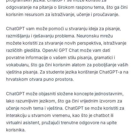
programskih jezika. ChatGPT se može koristiti za
odgovaranje na pitanja o širokom rasponu tema, što ga čini
korisnim resursom za istraživanje, učenje i proučavanje.
ChatGPT vam može pomoći u stvaranju ideja za pisanje,
razmišljanju i rješavanju problema. Neuronsku mrežu
možete koristiti za stvaranje novih perspektiva, istraživanje
različitih gledišta. OpenAI GPT Chat može vam dati
povratne informacije o vašem stilu pisanja, gramatici i
vokabularu, što ga čini korisnim alatom za poboljšanje vaših
vještina pisanja. Za studente jezika korištenje ChatGPT-a na
hrvatskom otvara puno prostora.
ChatGPT može objasniti složene koncepte jednostavnim,
lako razumljivim jezikom, što ga čini vrijednim izvorom za
učenje novih tema i vještina. ChatGPT se može koristiti za
interakciju u stvarnom vremenu, kao što je chatbot ili
virtualni asistent, pružajući trenutne odgovore na upite
korisnika.