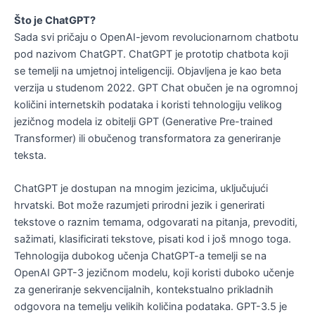
Što je ChatGPT?
Sada svi pričaju o OpenAI-jevom revolucionarnom chatbotu
pod nazivom ChatGPT. ChatGPT je prototip chatbota koji
se temelji na umjetnoj inteligenciji. Objavljena je kao beta
verzija u studenom 2022. GPT Chat obučen je na ogromnoj
količini internetskih podataka i koristi tehnologiju velikog
jezičnog modela iz obitelji GPT (Generative Pre-trained
Transformer) ili obučenog transformatora za generiranje
teksta.
ChatGPT je dostupan na mnogim jezicima, uključujući
hrvatski. Bot može razumjeti prirodni jezik i generirati
tekstove o raznim temama, odgovarati na pitanja, prevoditi,
sažimati, klasificirati tekstove, pisati kod i još mnogo toga.
Tehnologija dubokog učenja ChatGPT-a temelji se na
OpenAI GPT-3 jezičnom modelu, koji koristi duboko učenje
za generiranje sekvencijalnih, kontekstualno prikladnih
odgovora na temelju velikih količina podataka. GPT-3.5 je