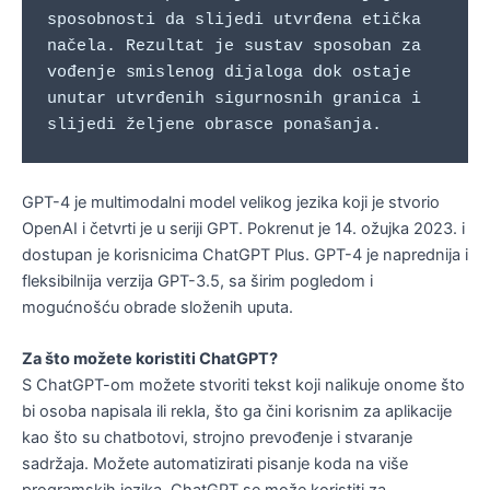
sposobnosti da slijedi utvrđena etička 
načela. Rezultat je sustav sposoban za 
vođenje smislenog dijaloga dok ostaje 
unutar utvrđenih sigurnosnih granica i 
slijedi željene obrasce ponašanja.
GPT-4 je multimodalni model velikog jezika koji je stvorio
OpenAI i četvrti je u seriji GPT. Pokrenut je 14. ožujka 2023. i
dostupan je korisnicima ChatGPT Plus. GPT-4 je naprednija i
fleksibilnija verzija GPT-3.5, sa širim pogledom i
mogućnošću obrade složenih uputa.
Za što možete koristiti ChatGPT?
S ChatGPT-om možete stvoriti tekst koji nalikuje onome što
bi osoba napisala ili rekla, što ga čini korisnim za aplikacije
kao što su chatbotovi, strojno prevođenje i stvaranje
sadržaja. Možete automatizirati pisanje koda na više