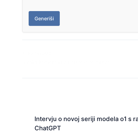
Generiši
PREVIOUS
Viralni komentari za društvene mreže
Intervju o novoj seriji modela o1 s
ChatGPT